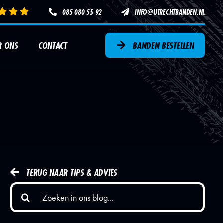
085 080 55 92
INFO@UTRECHTBANDEN.NL
R ONS
CONTACT
BANDEN BESTELLEN
SERVICE
AUTOBANDEN
EN
3D UITLIJNEN
TPMS
TERUG NAAR TIPS & ADVIES
Zoeken
naar: