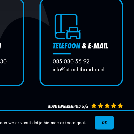
N
TELEFOON
& E-MAIL
:30
085 080 55 92
info@utrechtbanden.nl
KLANTTEVREDENHEID 5/5
aan we er vanuit dat je hiermee akkoord gaat.
OK