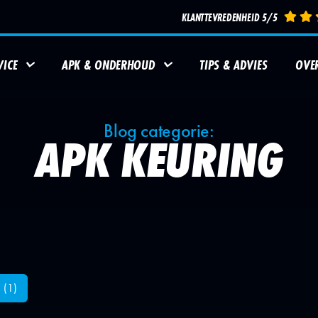
KLANTTEVREDENHEID 5/5
ICE
APK & ONDERHOUD
TIPS & ADVIES
OVE
Blog categorie:
APK KEURING
AUTOBANDEN
SERVICE
AUTOBANDEN
REPARATIE
ONDERHOUDSBEURT
BALANCER
n
(1)