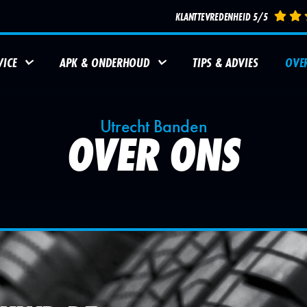
KLANTTEVREDENHEID 5/5
ICE
APK & ONDERHOUD
TIPS & ADVIES
OVE
Utrecht Banden
OVER ONS
AUTOBANDEN
SERVICE
AUTOBANDEN
REPARATIE
ONDERHOUDSBEURT
BALANCER