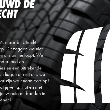
OUWD DE
ECHT
hé, maar bij Utrecht
op. Dit zeggen we niet
bij ons binnenloopt. We
onderhoud en
es en een uitstekende
en liegen er niet om, we
ar zijn we enorm trots op!
jij veilig, vlot en met
jouw auto en banden in
kenen!