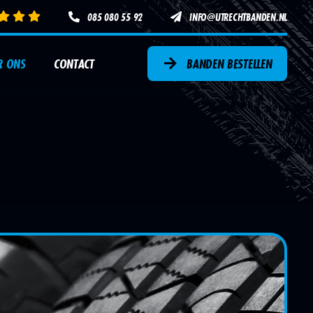
085 080 55 92
INFO@UTRECHTBANDEN.NL
R ONS
CONTACT
BANDEN BESTELLEN
SERVICE
AUTOBANDEN
EN
3D UITLIJNEN
TPMS